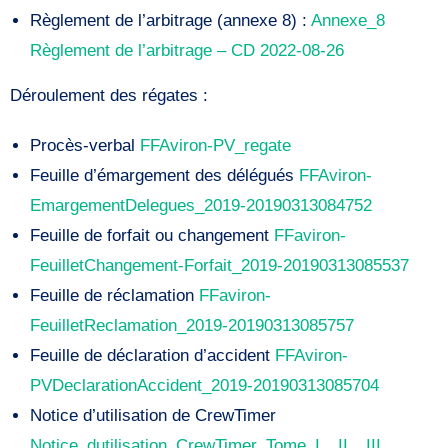
Règlement de l’arbitrage (annexe 8) :
Annexe_8
Règlement de l’arbitrage – CD 2022-08-26
Déroulement des régates :
Procès-verbal
FFAviron-PV_regate
Feuille d’émargement des délégués
FFAviron-
EmargementDelegues_2019-20190313084752
Feuille de forfait ou changement
FFaviron-
FeuilletChangement-Forfait_2019-20190313085537
Feuille de réclamation
FFaviron-
FeuilletReclamation_2019-20190313085757
Feuille de déclaration d’accident
FFAviron-
PVDeclarationAccident_2019-20190313085704
Notice d’utilisation de CrewTimer
Notice_dutilisation_CrewTimer_Tome_I__II__III